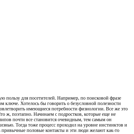
ую пользу для посетителей. Например, по поисковой фразе
ом ключе. Хотелось бы говорить о безусловной полезности
удовлетворить имеющиеся потребности физиологии. Все же это
то ж, поэтапно. Начинаем с подростков, которые еще не
липов почти все становится очевидным, тем самым он
знью. Тогда тоже процесс проходил на уровне инстинктов и
сь привычные половые контакты и эти люди желают как-то