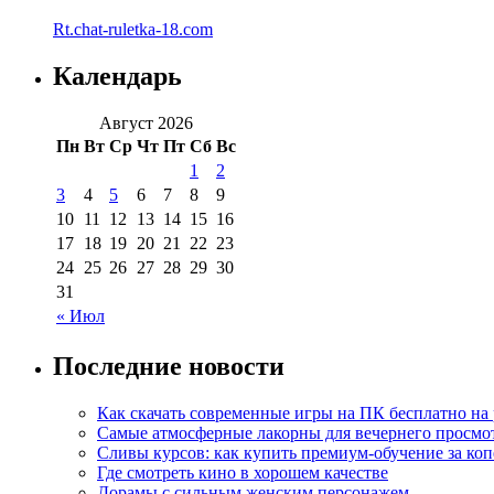
Rt.chat-ruletka-18.com
Календарь
Август 2026
Пн
Вт
Ср
Чт
Пт
Сб
Вс
1
2
3
4
5
6
7
8
9
10
11
12
13
14
15
16
17
18
19
20
21
22
23
24
25
26
27
28
29
30
31
« Июл
Последние новости
Как скачать современные игры на ПК бесплатно на 
Самые атмосферные лакорны для вечернего просмо
Сливы курсов: как купить премиум-обучение за ко
Где смотреть кино в хорошем качестве
Дорамы с сильным женским персонажем