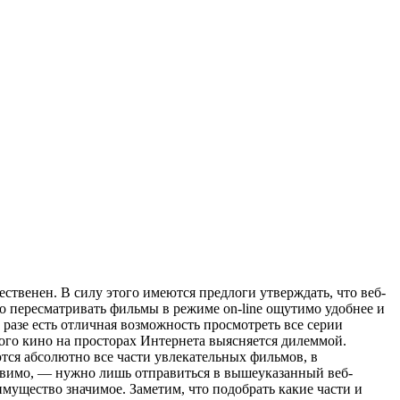
ственен. В силу этого имеются предлоги утверждать, что веб-
то пересматривать фильмы в режиме on-line ощутимо удобнее и
м разе есть отличная возможность просмотреть все серии
нного кино на просторах Интернета выясняется дилеммой.
тся абсолютно все части увлекательных фильмов, в
ствимо, — нужно лишь отправиться в вышеуказанный веб-
имущество значимое. Заметим, что подобрать какие части и