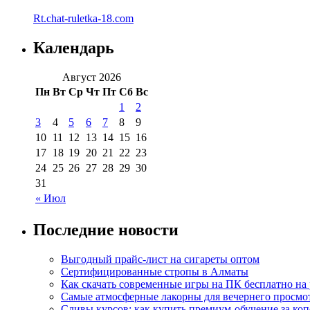
Rt.chat-ruletka-18.com
Календарь
Август 2026
Пн
Вт
Ср
Чт
Пт
Сб
Вс
1
2
3
4
5
6
7
8
9
10
11
12
13
14
15
16
17
18
19
20
21
22
23
24
25
26
27
28
29
30
31
« Июл
Последние новости
Выгодный прайс-лист на сигареты оптом
Сертифицированные стропы в Алматы
Как скачать современные игры на ПК бесплатно на 
Самые атмосферные лакорны для вечернего просмо
Сливы курсов: как купить премиум-обучение за ко