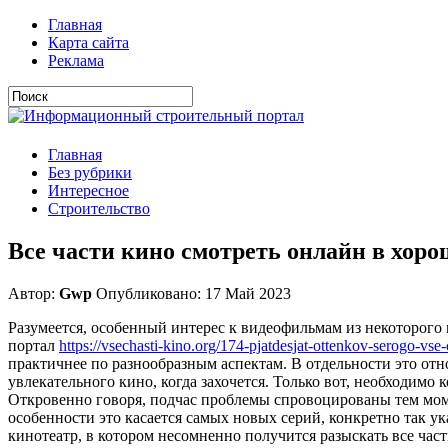
Главная
Карта сайта
Реклама
Главная
Без рубрики
Интересное
Строительство
Все части кино смотреть онлайн в хоро
Автор:
Gwp
Опубликовано: 17 Май 2023
Разумеется, особенный интерес к видеофильмам из некоторого 
портал
https://vsechasti-kino.org/174-pjatdesjat-ottenkov-serogo-vse-
практичнее по разнообразным аспектам. В отдельности это отно
увлекательного кино, когда захочется. Только вот, необходимо
Откровенно говоря, подчас проблемы спровоцированы тем моме
особенности это касается самых новых серий, конкретно так 
кинотеатр, в котором несомненно получится разыскать все час