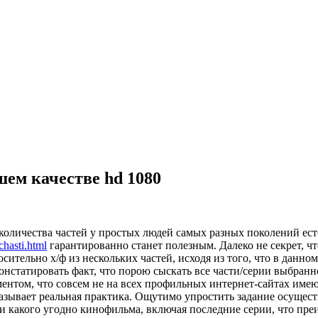
шем качестве hd 1080
количества частей у простых людей самых разных поколений есте
chasti.html
гарантированно станет полезным. Далеко не секрет, ч
сительно х/ф из нескольких частей, исходя из того, что в данно
 констатировать факт, что порою сыскать все части/серии выбра
нтом, что совсем не на всех профильных интернет-сайтах имею
указывает реальная практика. Ощутимо упростить задание осуще
ти какого угодно кинофильма, включая последние серии, что пре