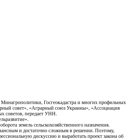
ели Минагрополитики, Госгеокадастра и многих профильных
рарный совет», «Аграрный союз Украины», «Ассоциация
х советов, передает УНН.
льразвитие».
оборота земель сельскохозяйственного назначения.
зонансным и достаточно сложным в решении. Поэтому,
ессиональную дискуссию и выработать проект закона об