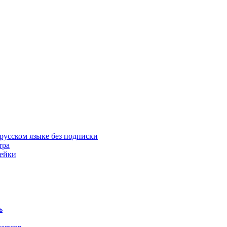
русском языке без подписки
тра
пейки
ь