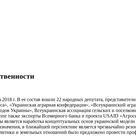
ственности
а 2018 г. В ее состав вошли 22 народных депутата, представит
еса», «Украинская аграрная конфедерация», «Всеукраинский аг
дов Украины», Всеукраинская ассоциация сельских и поселковы
ппе также эксперты Всемирного банка и проекта USАID «Агросе
ы является наработка концептуальных основ украинской модели 
 назначения, в ближайшей перспективе является чрезвычайно ре
литики и земельных отношений было предложено провести проф