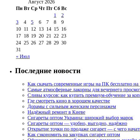
Август 2026
Пн
Вт
Ср
Чт
Пт
Сб
Вс
1
2
3
4
5
6
7
8
9
10
11
12
13
14
15
16
17
18
19
20
21
22
23
24
25
26
27
28
29
30
31
« Июл
Последние новости
Как скачать современные игры на ПК бесплатно на 
Самые атмосферные лакорны для вечернего просмо
Сливы курсов: как купить премиум-обучение за ко
Где смотреть кино в хорошем качестве
Дорамы с сильным женским персонажем
Надёжный ремонт в Киеве
Сигареты оптом Украина: широкий выбор марок
Сигареты оптом — удобно, выгодно, надёжно
Открытие точки по продаже сигарет — с чего начат
Как сэкономить на закупках сигарет оптом