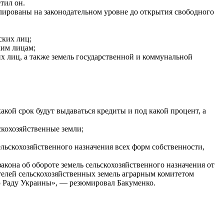
тил он.
лированы на законодательном уровне до открытия свободного
ских лиц;
ким лицам;
х лиц, а также земель государственной и коммунальной
акой срок будут выдаваться кредиты и под какой процент, а
скохозяйственные земли;
ельскохозяйственного назначения всех форм собственности,
кона об обороте земель сельскохозяйственного назначения от
телей сельскохозяйственных земель аграрным комитетом
ую Раду Украины», — резюмировал Бакуменко.