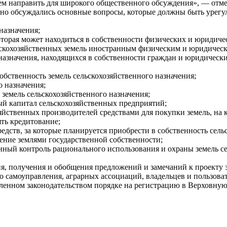
тем направить для широкого общественного обсуждения», — отме
обно обсуждались основные вопросы, которые должны быть урегу
назначения;
оторая может находиться в собственности физических и юридиче
льскохозяйственных земель иностранным физическим и юридичес
назначения, находящихся в собственности граждан и юридически
обственность земель сельскохозяйственного назначения;
о назначения;
 земель сельскохозяйственного назначения;
ный капитал сельскохозяйственных предприятий;
яйственных производителей средствами для покупки земель, на к
ять кредитование;
едств, за которые планируется приобрести в собственность сель
ление землями государственной собственности;
енный контроль рационального использования и охраны земель с
, получения и обобщения предложений и замечаний к проекту за
о самоуправления, аграрных ассоциаций, владельцев и пользова
овленном законодательством порядке на регистрацию в Верховн