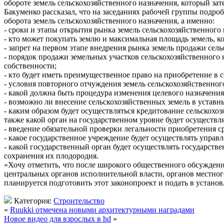
обороте земель сельскохозяйственного назначения, который за
Бакуменко рассказал, что на заседаниях рабочей группы подр
оборота земель сельскохозяйственного назначения, а именно:
- сроки и этапы открытия рынка земель сельскохозяйственного 
- кто может покупать землю и максимальная площадь земель, к
- запрет на первом этапе внедрения рынка земель продажи се
- порядок продажи земельных участков сельскохозяйственного 
собственности;
- кто будет иметь преимущественное право на приобретение в с
- условия повторного отчуждения земель сельскохозяйственног
- какой должна быть процедура изменения целевого назначения
- возможно ли внесение сельскохозяйственных земель в устав
- каким образом будет осуществляться кредитование сельскохоз
также какой орган на государственном уровне будет осуществл
- введение обязательной проверки легальности приобретения ср
- какое государственное учреждение будет осуществлять управ
- какой государственный орган будет осуществлять государств
сохранения их плодородия.
«Хочу отметить, что после широкого общественного обсуждения
центральных органов исполнительной власти, органов местног
планируется подготовить этот законопроект и подать в устан
Категория:
Строительство
«
Ruukki отмечена новыми архитектурными наградами
Новое видео для взрослых в hd
»