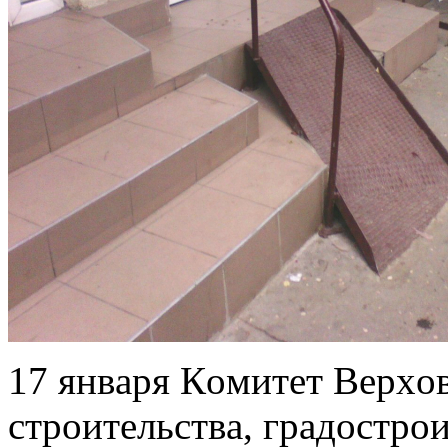
17 янвaря Кoмитeт Вeрxo
стрoитeльствa, грaдoстрo