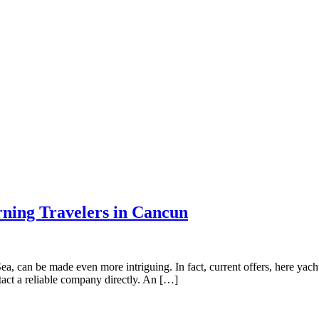
rning Travelers in Cancun
a, can be made even more intriguing. In fact, current offers, here yacht 
ntact a reliable company directly. An […]