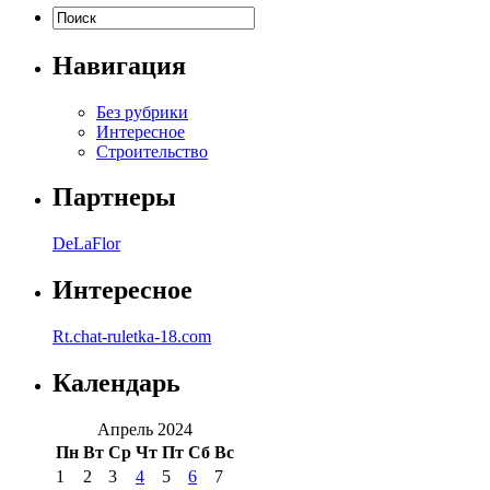
Навигация
Без рубрики
Интересное
Строительство
Партнеры
DeLaFlor
Интересное
Rt.chat-ruletka-18.com
Календарь
Апрель 2024
Пн
Вт
Ср
Чт
Пт
Сб
Вс
1
2
3
4
5
6
7