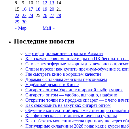
8
9
10
11
12
13
14
15
16
17
18
19
20
21
22
23
24
25
26
27
28
29
30
« Мар
Май »
Последние новости
Сертифицированные стропы в Алматы
Как скачать современные игры на ПК бесплатно на 
Самые атмосферные лакорны для вечернего просмо
Сливы курсов: как купить премиум-обучение за ко
Где смотреть кино в хорошем качестве
Дорамы с сильным женским персонажем
Надёжный ремонт в Киеве
Сигареты оптом Украина: широкий выбор марок
Сигареты оптом — удобно, выгодно, надёжно
Открытие точки по продаже сигарет — с чего начат
Как сэкономить на закупках сигарет оптом
Обучение контекстной рекламе с помощью онлайн-
Как физическая активность влияет на суставы
Как избежать мошенничества при покупке через об
Популярные складчины 2026 года: какие курсы вы