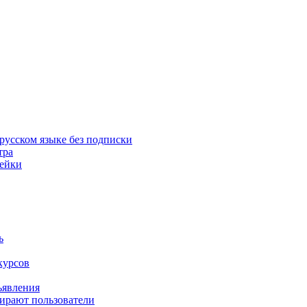
русском языке без подписки
тра
пейки
ь
курсов
ъявления
бирают пользователи