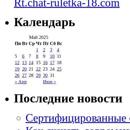
Rt.chat-ruletka-18.com
Календарь
Май 2025
Пн
Вт
Ср
Чт
Пт
Сб
Вс
1
2
3
4
5
6
7
8
9
10
11
12
13
14
15
16
17
18
19
20
21
22
23
24
25
26
27
28
29
30
31
« Апр
Июн »
Последние новости
Сертифицированные 