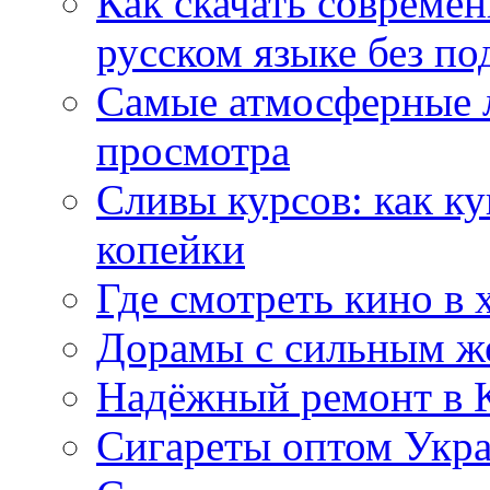
Как скачать совреме
русском языке без по
Самые атмосферные л
просмотра
Сливы курсов: как к
копейки
Где смотреть кино в 
Дорамы с сильным ж
Надёжный ремонт в 
Сигареты оптом Укр