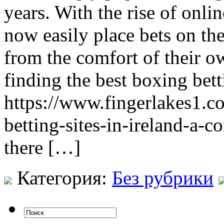
years. With the rise of onlin
now easily place bets on th
from the comfort of their 
finding the best boxing betti
https://www.fingerlakes1.c
betting-sites-in-ireland-a-
there […]
Категория:
Без рубрики