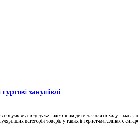
 гуртові закупівлі
вої умови, іноді дуже важко знаходити час для походу в магазин
пулярніших категорій товарів у таких інтернет-магазинах є сиг