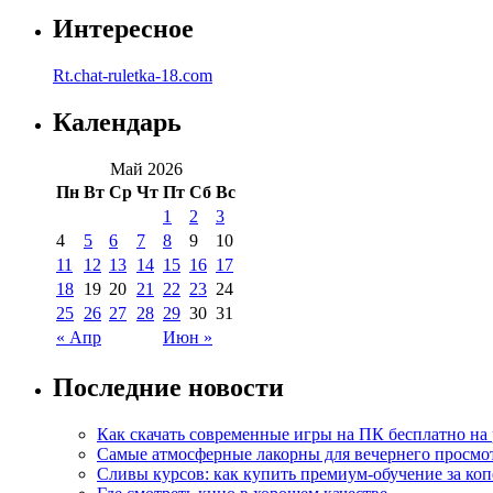
Интересное
Rt.chat-ruletka-18.com
Календарь
Май 2026
Пн
Вт
Ср
Чт
Пт
Сб
Вс
1
2
3
4
5
6
7
8
9
10
11
12
13
14
15
16
17
18
19
20
21
22
23
24
25
26
27
28
29
30
31
« Апр
Июн »
Последние новости
Как скачать современные игры на ПК бесплатно на 
Самые атмосферные лакорны для вечернего просмо
Сливы курсов: как купить премиум-обучение за ко