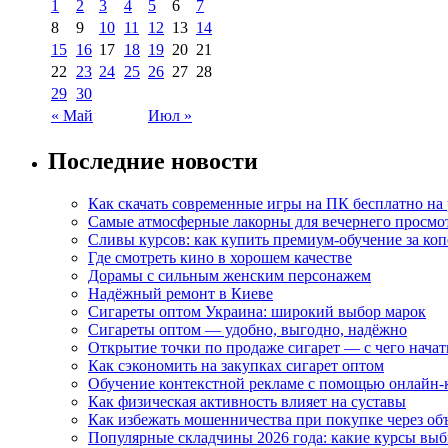
1
2
3
4
5
6
7
8
9
10
11
12
13
14
15
16
17
18
19
20
21
22
23
24
25
26
27
28
29
30
« Май
Июл »
Последние новости
Как скачать современные игры на ПК бесплатно на 
Самые атмосферные лакорны для вечернего просмо
Сливы курсов: как купить премиум-обучение за ко
Где смотреть кино в хорошем качестве
Дорамы с сильным женским персонажем
Надёжный ремонт в Киеве
Сигареты оптом Украина: широкий выбор марок
Сигареты оптом — удобно, выгодно, надёжно
Открытие точки по продаже сигарет — с чего начат
Как сэкономить на закупках сигарет оптом
Обучение контекстной рекламе с помощью онлайн-
Как физическая активность влияет на суставы
Как избежать мошенничества при покупке через об
Популярные складчины 2026 года: какие курсы вы