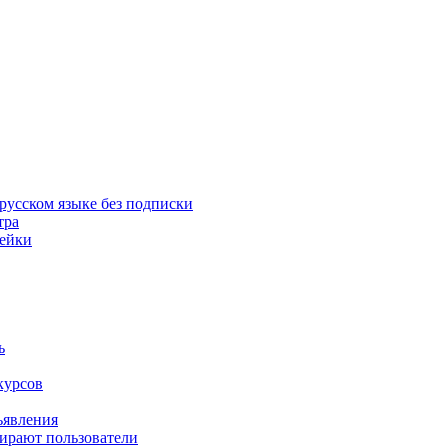
русском языке без подписки
тра
пейки
ь
курсов
ъявления
бирают пользователи