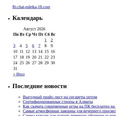
Rt.chat-ruletka-18.com
Календарь
Август 2026
Пн
Вт
Ср
Чт
Пт
Сб
Вс
1
2
3
4
5
6
7
8
9
10
11
12
13
14
15
16
17
18
19
20
21
22
23
24
25
26
27
28
29
30
31
« Июл
Последние новости
Выгодный прайс-лист на сигареты оптом
Сертифицированные стропы в Алматы
Как скачать современные игры на ПК бесплатно на 
Самые атмосферные лакорны для вечернего просмо
Сливы курсов: как купить премиум-обучение за ко