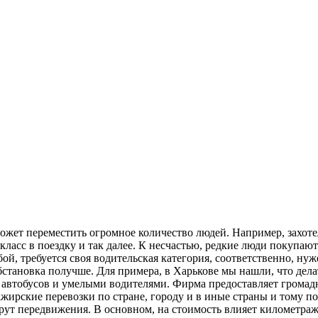
жет переместить огромное количество людей. Например, захотел
класс в поездку и так далее. К несчастью, редкие люди покупа
бой, требуется своя водительская категория, соответственно, н
становка получше. Для примера, в Харькове мы нашли, что дел
м автобусов и умелыми водителями. Фирма предоставляет громадн
ажирские перевозки по стране, городу и в иные страны и тому п
шрут передвижения. В основном, на стоимость влияет километра