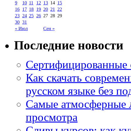
9
10
11
12
13
14
15
16
17
18
19
20
21
22
23
24
25
26
27
28
29
30
31
« Июл
Сен »
Последние новости
Сертифицированные 
Как скачать совреме
русском языке без по
Самые атмосферные л
просмотра
Сливы курсов: как к