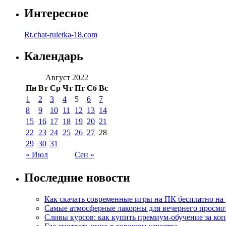
Интересное
Rt.chat-ruletka-18.com
Календарь
Август 2022
Пн
Вт
Ср
Чт
Пт
Сб
Вс
1
2
3
4
5
6
7
8
9
10
11
12
13
14
15
16
17
18
19
20
21
22
23
24
25
26
27
28
29
30
31
« Июл
Сен »
Последние новости
Как скачать современные игры на ПК бесплатно на 
Самые атмосферные лакорны для вечернего просмо
Сливы курсов: как купить премиум-обучение за ко