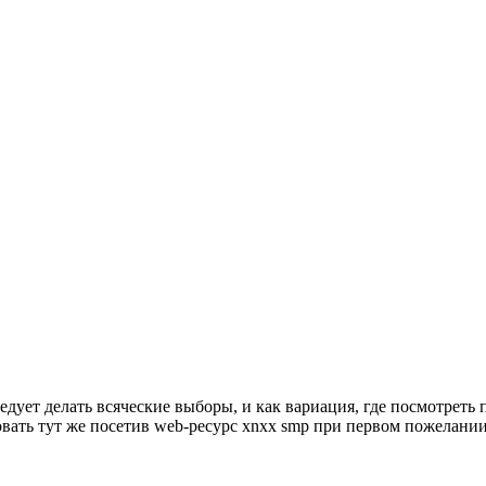
 делать всяческие выборы, и как вариация, где посмотреть порн
ть тут же посетив web-ресурс xnxx smp при первом пожелании. 