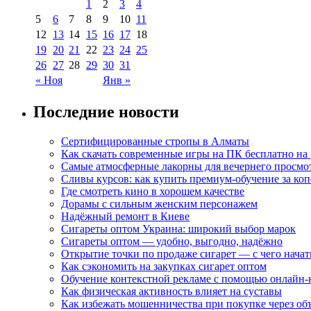
1
2
3
4
5
6
7
8
9
10
11
12
13
14
15
16
17
18
19
20
21
22
23
24
25
26
27
28
29
30
31
« Ноя
Янв »
Последние новости
Сертифицированные стропы в Алматы
Как скачать современные игры на ПК бесплатно на 
Самые атмосферные лакорны для вечернего просмо
Сливы курсов: как купить премиум-обучение за ко
Где смотреть кино в хорошем качестве
Дорамы с сильным женским персонажем
Надёжный ремонт в Киеве
Сигареты оптом Украина: широкий выбор марок
Сигареты оптом — удобно, выгодно, надёжно
Открытие точки по продаже сигарет — с чего начат
Как сэкономить на закупках сигарет оптом
Обучение контекстной рекламе с помощью онлайн-
Как физическая активность влияет на суставы
Как избежать мошенничества при покупке через об