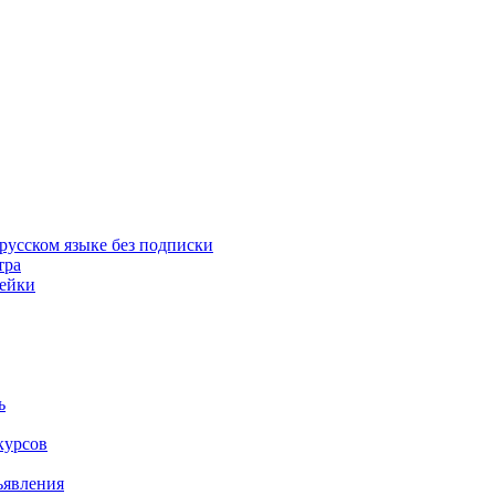
русском языке без подписки
тра
пейки
ь
курсов
ъявления