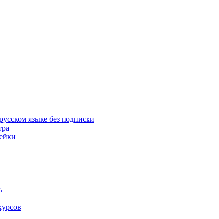
русском языке без подписки
тра
пейки
ь
курсов