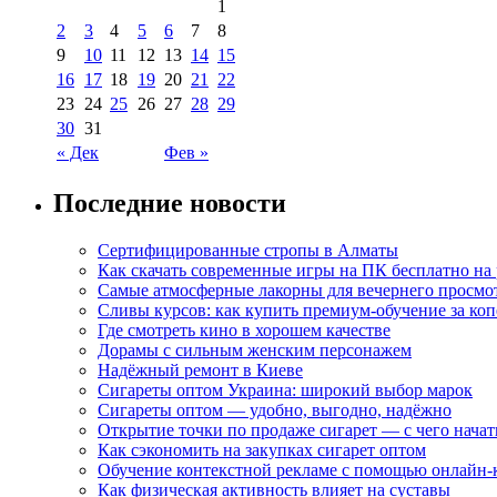
1
2
3
4
5
6
7
8
9
10
11
12
13
14
15
16
17
18
19
20
21
22
23
24
25
26
27
28
29
30
31
« Дек
Фев »
Последние новости
Сертифицированные стропы в Алматы
Как скачать современные игры на ПК бесплатно на 
Самые атмосферные лакорны для вечернего просмо
Сливы курсов: как купить премиум-обучение за ко
Где смотреть кино в хорошем качестве
Дорамы с сильным женским персонажем
Надёжный ремонт в Киеве
Сигареты оптом Украина: широкий выбор марок
Сигареты оптом — удобно, выгодно, надёжно
Открытие точки по продаже сигарет — с чего начат
Как сэкономить на закупках сигарет оптом
Обучение контекстной рекламе с помощью онлайн-
Как физическая активность влияет на суставы