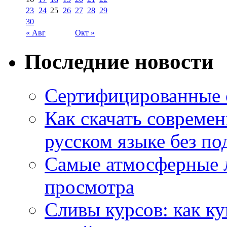
23
24
25
26
27
28
29
30
« Авг
Окт »
Последние новости
Сертифицированные 
Как скачать совреме
русском языке без по
Самые атмосферные л
просмотра
Сливы курсов: как к