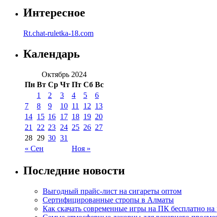
Интересное
Rt.chat-ruletka-18.com
Календарь
Октябрь 2024
Пн
Вт
Ср
Чт
Пт
Сб
Вс
1
2
3
4
5
6
7
8
9
10
11
12
13
14
15
16
17
18
19
20
21
22
23
24
25
26
27
28
29
30
31
« Сен
Ноя »
Последние новости
Выгодный прайс-лист на сигареты оптом
Сертифицированные стропы в Алматы
Как скачать современные игры на ПК бесплатно на 