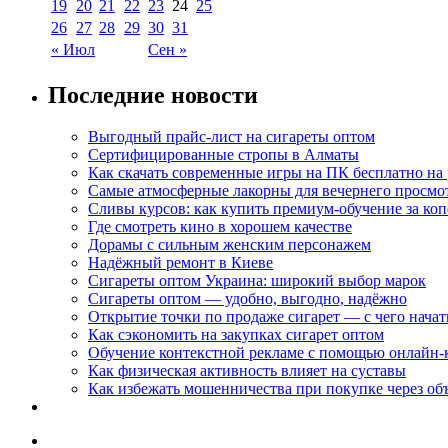
19
20
21
22
23
24
25
26
27
28
29
30
31
« Июл
Сен »
Последние новости
Выгодный прайс-лист на сигареты оптом
Сертифицированные стропы в Алматы
Как скачать современные игры на ПК бесплатно на 
Самые атмосферные лакорны для вечернего просмо
Сливы курсов: как купить премиум-обучение за ко
Где смотреть кино в хорошем качестве
Дорамы с сильным женским персонажем
Надёжный ремонт в Киеве
Сигареты оптом Украина: широкий выбор марок
Сигареты оптом — удобно, выгодно, надёжно
Открытие точки по продаже сигарет — с чего начат
Как сэкономить на закупках сигарет оптом
Обучение контекстной рекламе с помощью онлайн-
Как физическая активность влияет на суставы
Как избежать мошенничества при покупке через об