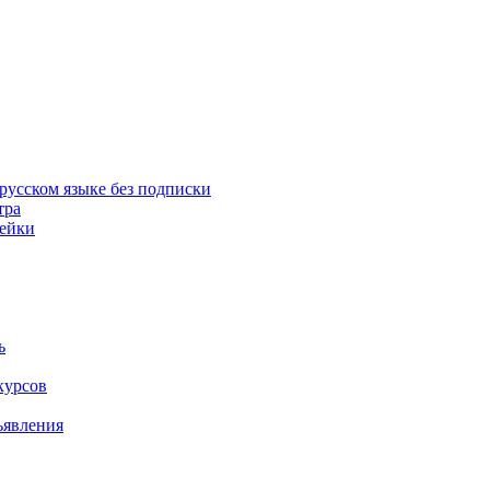
русском языке без подписки
тра
пейки
ь
курсов
ъявления