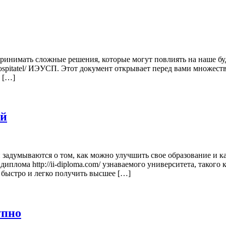
инимать сложные решения, которые могут повлиять на наше бу
/vospitatel/ ИЭУСП. Этот документ открывает перед вами множес
 […]
ий
адумываются о том, как можно улучшить свое образование и ка
иплома http://ii-diploma.com/ узнаваемого университета, таког
быстро и легко получить высшее […]
упно