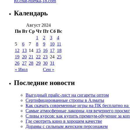
Rt.chat-ruletka-18.com
Календарь
Август 2024
Пн
Вт
Ср
Чт
Пт
Сб
Вс
1
2
3
4
5
6
7
8
9
10
11
12
13
14
15
16
17
18
19
20
21
22
23
24
25
26
27
28
29
30
31
« Июл
Сен »
Последние новости
Выгодный прайс-лист на сигареты оптом
Сертифицированные стропы в Алматы
Как скачать современные игры на ПК бесплатно на 
Самые атмосферные лакорны для вечернего просмо
Сливы курсов: как купить премиум-обучение за ко
Где смотреть кино в хорошем качестве
Дорамы с сильным женским персонажем