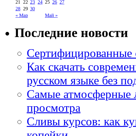
21
22
23
24
25
26
27
28
29
30
« Мар
Май »
Последние новости
Сертифицированные 
Как скачать совреме
русском языке без по
Самые атмосферные л
просмотра
Сливы курсов: как к
копейки