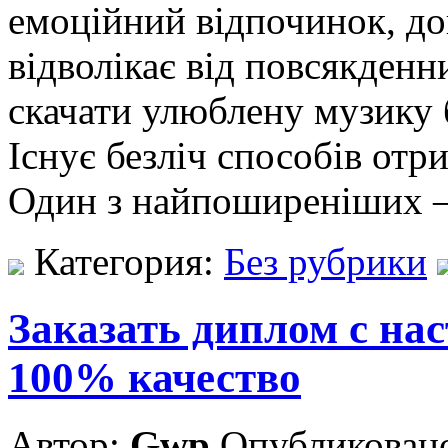
емоційний відпочинок, доп
відволікає від повсякденн
скачати улюблену музику 
Існує безліч способів от
Один з найпоширеніших 
Категория:
Без рубрики
Заказать диплом с на
100% качество
Автор:
Gwp
Опубликовано