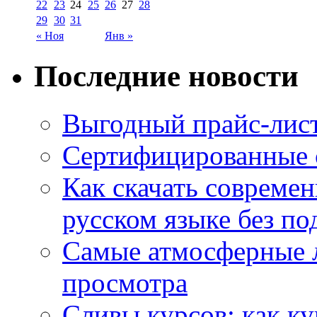
22
23
24
25
26
27
28
29
30
31
« Ноя
Янв »
Последние новости
Выгодный прайс-лист
Сертифицированные 
Как скачать совреме
русском языке без по
Самые атмосферные л
просмотра
Сливы курсов: как к