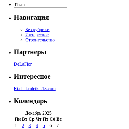
Навигация
Без рубрики
Интересное
Строительство
Партнеры
DeLaFlor
Интересное
Rt.chat-ruletka-18.com
Календарь
Декабрь 2025
Пн
Вт
Ср
Чт
Пт
Сб
Вс
1
2
3
4
5
6
7