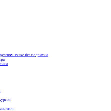
русском языке без подписки
тра
пейки
ь
курсов
ъявления