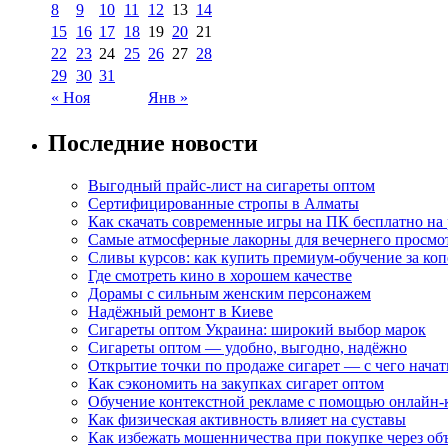
8
9
10
11
12
13
14
15
16
17
18
19
20
21
22
23
24
25
26
27
28
29
30
31
« Ноя
Янв »
Последние новости
Выгодный прайс-лист на сигареты оптом
Сертифицированные стропы в Алматы
Как скачать современные игры на ПК бесплатно на 
Самые атмосферные лакорны для вечернего просмо
Сливы курсов: как купить премиум-обучение за ко
Где смотреть кино в хорошем качестве
Дорамы с сильным женским персонажем
Надёжный ремонт в Киеве
Сигареты оптом Украина: широкий выбор марок
Сигареты оптом — удобно, выгодно, надёжно
Открытие точки по продаже сигарет — с чего начат
Как сэкономить на закупках сигарет оптом
Обучение контекстной рекламе с помощью онлайн-
Как физическая активность влияет на суставы
Как избежать мошенничества при покупке через об