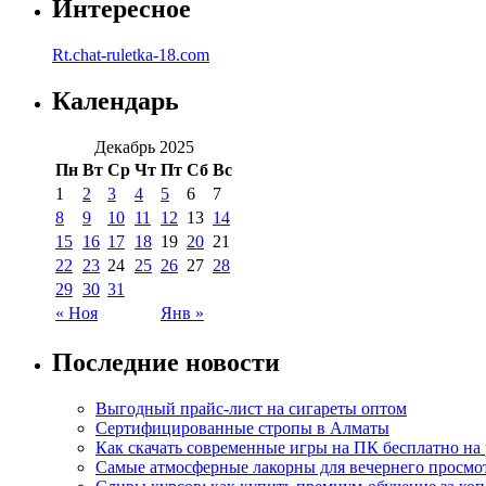
Интересное
Rt.chat-ruletka-18.com
Календарь
Декабрь 2025
Пн
Вт
Ср
Чт
Пт
Сб
Вс
1
2
3
4
5
6
7
8
9
10
11
12
13
14
15
16
17
18
19
20
21
22
23
24
25
26
27
28
29
30
31
« Ноя
Янв »
Последние новости
Выгодный прайс-лист на сигареты оптом
Сертифицированные стропы в Алматы
Как скачать современные игры на ПК бесплатно на 
Самые атмосферные лакорны для вечернего просмо